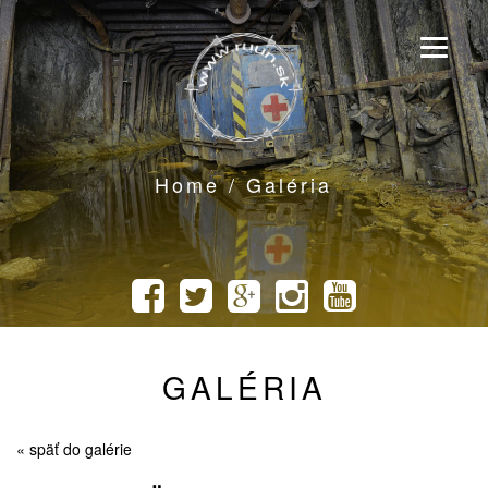
Home / Galéria
GALÉRIA
« späť do galérie