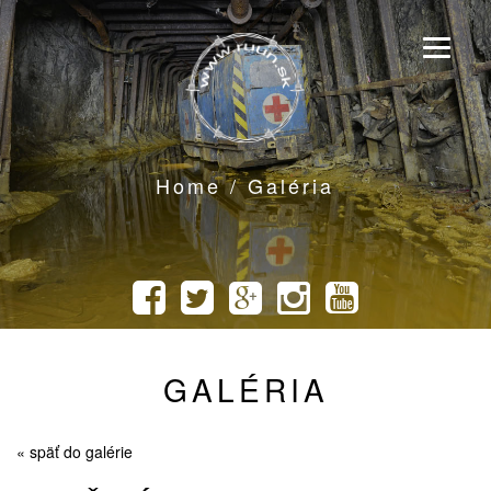
Home / Galéria
GALÉRIA
« späť do galérie