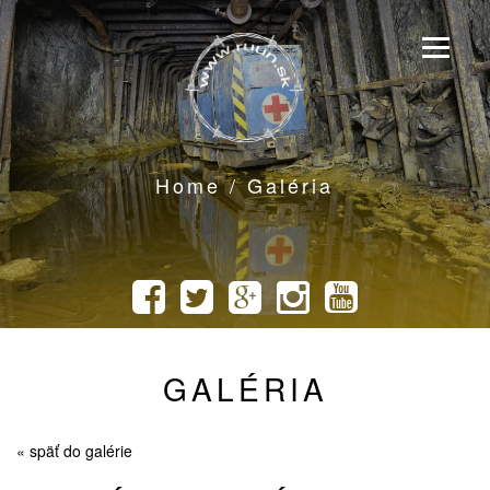
Home / Galéria
GALÉRIA
« späť do galérie